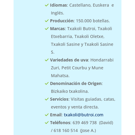
Idiomas
: Castellano, Euskera e
Inglés.
Producción
: 150.000 botellas.
Marcas
: Txakoli Butroi, Txakoli
Etxebarria, Txakoli Oletxe,
Txakoli Sasine y Txakoli Sasine
S.
Variedades de uva
: Hondarrabi
Zuri, Petit Courbu y Mune
Mahatsa.
Denominación de Origen
:
Bizkaiko txakolina.
Servicios
: Visitas guiadas, catas,
eventos y venta directa.
Email
:
txakoli@butroi.com
Teléfonos
: 639 469 738 (David)
/ 618 160 514 (Jose A.)